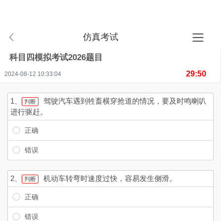
首页
>
仿真考试
> 试题详情
仿真考试
科目四模拟考试2026题目
29:50
2024-08-12 10:33:04
1、
驾驶汽车遇到牲畜横穿抢道的情况，要及时鸣喇叭
判断
进行驱赶。
正确
错误
2、
机动车转弯时速度过快，容易发生侧滑。
判断
正确
错误